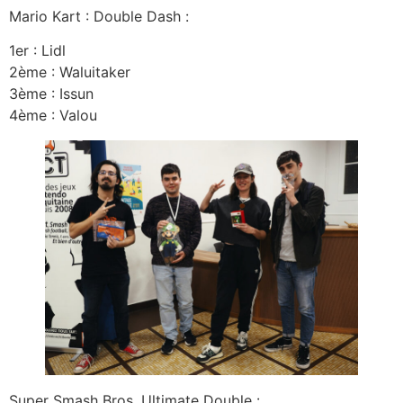
Mario Kart : Double Dash :
1er : Lidl
2ème : Waluitaker
3ème : Issun
4ème : Valou
Super Smash Bros. Ultimate Double :